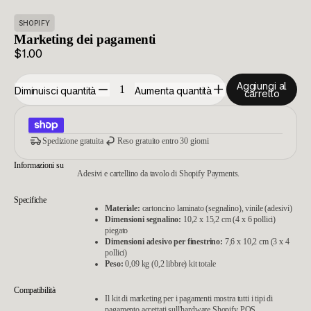
SHOPIFY
Marketing dei pagamenti
$1.00
Aggiungi al
Diminuisci quantità
Aumenta quantità
carrello
Spedizione gratuita
Reso gratuito entro 30 giorni
Informazioni su
Adesivi e cartellino da tavolo di Shopify Payments.
Specifiche
Materiale:
cartoncino laminato (segnalino), vinile (adesivi)
Dimensioni segnalino:
10,2 x 15,2 cm (4 x 6 pollici)
piegato
Dimensioni adesivo per finestrino:
7,6 x 10,2 cm (3 x 4
pollici)
Peso:
0,09 kg (0,2 libbre) kit totale
Compatibilità
Il kit di marketing per i pagamenti mostra tutti i tipi di
pagamento accettati sull'hardware Shopify POS