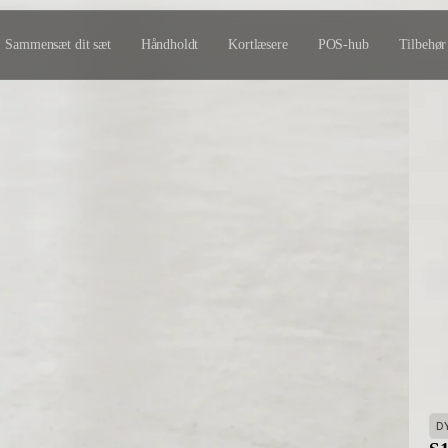
Sammensæt dit sæt
Håndholdt
Kortlæsere
POS-hub
Tilbehør
D