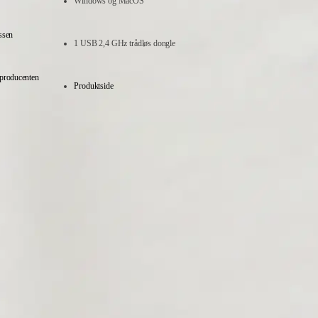
Windows og MacOS
ssen
1 USB 2,4 GHz trådløs dongle
 producenten
Produktside