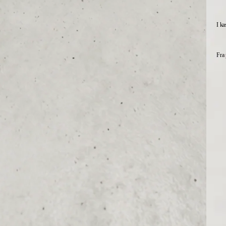
I ka
Fra