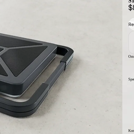
S1
$
Re
Om
Spec
Komp