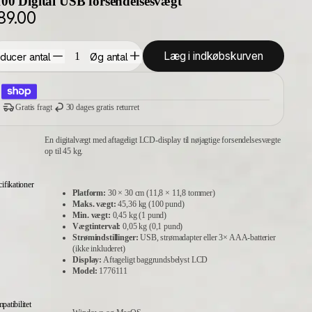
00 Digital USB forsendelsesvægt
89.00
Læg i indkøbskurven
ducer antal
Øg antal
Gratis fragt
30 dages gratis returret
En digitalvægt med aftageligt LCD-display til nøjagtige forsendelsesvægte
op til 45 kg.
ifikationer
Platform:
30 × 30 cm (11,8 × 11,8 tommer)
Maks. vægt:
45,36 kg (100 pund)
Min. vægt:
0,45 kg (1 pund)
Vægtinterval:
0,05 kg (0,1 pund)
Strømindstillinger:
USB, strømadapter eller 3× AAA-batterier
(ikke inkluderet)
Display:
Aftageligt baggrundsbelyst LCD
Model:
1776111
atibilitet