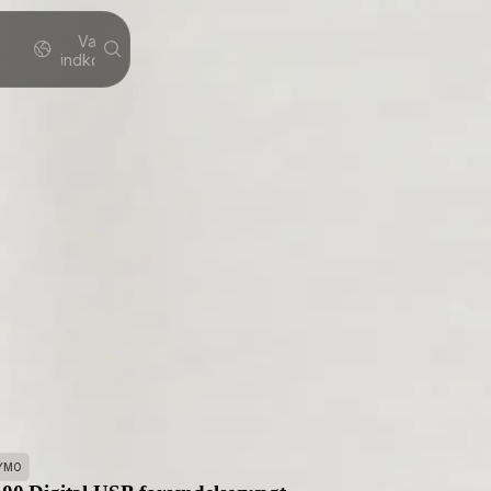
Varer i alt i
indkøbskurven:
0
YMO