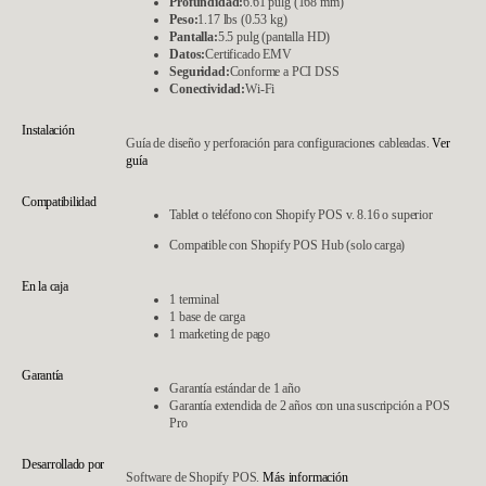
Profundidad:
6.61 pulg (168 mm)
Peso:
1.17 lbs (0.53 kg)
Pantalla:
5.5 pulg (pantalla HD)
Datos:
Certificado EMV
Seguridad:
Conforme a PCI DSS
Conectividad:
Wi-Fi
Instalación
Guía de diseño y perforación para configuraciones cableadas.
Ver
guía
Compatibilidad
Tablet o teléfono con Shopify POS v. 8.16 o superior
Compatible con Shopify POS Hub (solo carga)
En la caja
1 terminal
1 base de carga
1 marketing de pago
Garantía
Garantía estándar de 1 año
Garantía extendida de 2 años con una suscripción a POS
Pro
Desarrollado por
Software de Shopify POS.
Más información