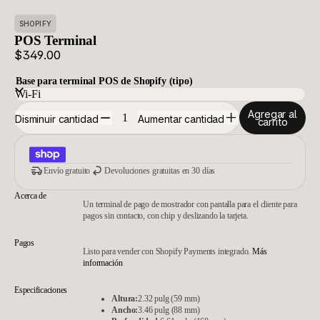
SHOPIFY
POS Terminal
$349.00
Base para terminal POS de Shopify (tipo)
Agregar al
Disminuir cantidad
Aumentar cantidad
carrito
Envío gratuito
Devoluciones gratuitas en 30 días
Acerca de
Un terminal de pago de mostrador con pantalla para el cliente para
pagos sin contacto, con chip y deslizando la tarjeta.
Pagos
Listo para vender con Shopify Payments integrado.
Más
información
Especificaciones
Altura:
2.32 pulg (59 mm)
Ancho:
3.46 pulg (88 mm)