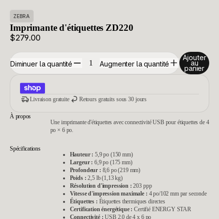
ZEBRA
Imprimante d'étiquettes ZD220
$279.00
Ajouter
au
Diminuer la quantité
Augmenter la quantité
panier
Livraison gratuite
Retours gratuits sous 30 jours
À propos
Une imprimante d'étiquettes avec connectivité USB pour étiquettes de 4
po × 6 po.
Spécifications
Hauteur :
5,9 po (150 mm)
Largeur :
6,9 po (175 mm)
Profondeur :
8,6 po (219 mm)
Poids :
2,5 lb (1,13 kg)
Résolution d'impression :
203 ppp
Vitesse d'impression maximale :
4 po/102 mm par seconde
Étiquettes :
Étiquettes thermiques directes
Certification énergétique :
Certifié ENERGY STAR
Connectivité :
USB 2.0 de 4 x 6 po