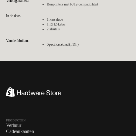
Verenigbaarheid
Bonprinters met RJ12-compatibiliteit
In de doos
1 kassalade
1 RJ12-kabel
2 sleutels
Van de fabrikant
Specificatieblad (PDF)
PRODUCTEN
Verhuur
Cadeaukaarten