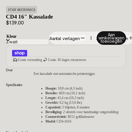
STAR MICRONICS
CD4 16" Kassalade
$139.00
Aan
Kleur
winkelwagen
Aantal verlagen
Aantal verhogen
toevoegen
Gratis verzending
Gratis 30 dagen retourneren
Over
Een kassalade met automatische printertrigger.
Specificaties
Hoogte:
10,9 cm (4,3 inch)
Breedte:
40,9 cm (16,1 inch)
Lengte:
41,4 cm (16,3 inch)
Gewicht:
6,2 kg (13,6 lbs)
Capaciteit:
5 biljetten, 8 munten
Beveiliging:
2 sleutels voor handmatige ontgrendeling
Connectiviteit:
RJ12 geldladesnoer
Model:
CD4‑1616