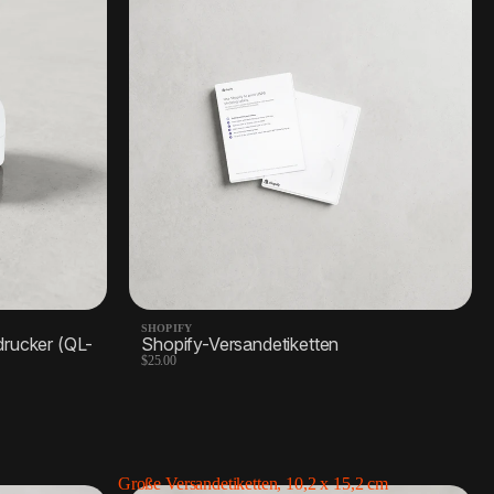
SHOPIFY
rucker (QL-
Shopify-Versandetiketten
$25.00
Große Versandetiketten, 10,2 x 15,2 cm