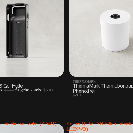
THERMAMARK
S Go-Hülle
ThermaMark Thermobonpapi
is
Angebotspreis
Phenolfrei
$39.00
$29.00
$29.00
ttendrucker von Zebra (ZD421)
Brother QL WLAN-Etikettendrucke
1110NWB)