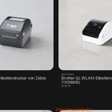
BROTHER
Etikettendrucker von Zebra
Brother QL WLAN-Etikettend
1110NWB)
$339.00
Zebra-Versandetiketten