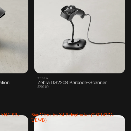
ker
Barcode-Etiketten
2 Produkte
ZEBRA
ation
Zebra DS2208 Barcode-Scanner
$209.00
/LAN/USB-
Star Micronics X4 Belegdrucker (TSP143IV-
UEWB)