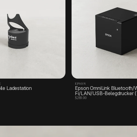
E
EPSON
le Ladestation
Epson OmniLink Bluetooth/
Fi/LAN/USB-Belegdrucker 
$289.00