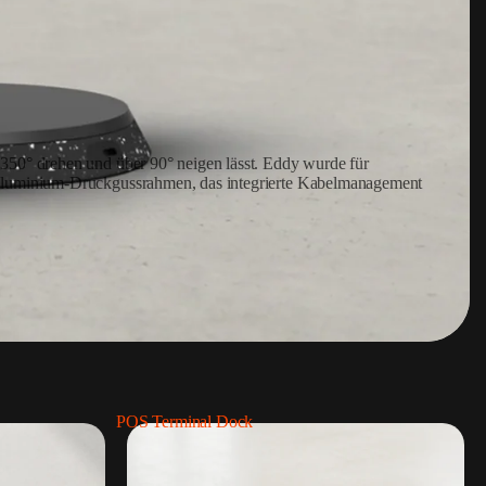
m 350° drehen und über 90° neigen lässt. Eddy wurde für
te Aluminium-Druckgussrahmen, das integrierte Kabelmanagement
POS Terminal Dock