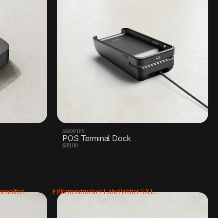
SHOPIFY
POS Terminal Dock
$89.00
enolfrei
Etikettendrucker LabelWriter 5XL