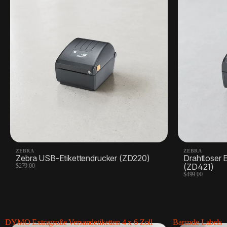
ZEBRA
ZEBRA
Zebra USB-Etikettendrucker (ZD220)
Drahtloser 
(ZD421)
$279.00
$499.00
DYMO Extragroße Versandetiketten 4 x 6 Zoll
Barcode Labels