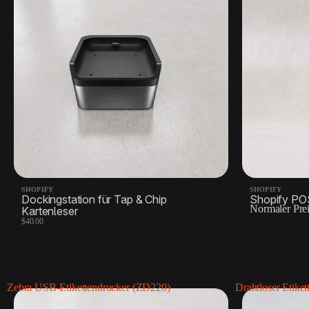
SHOPIFY
SHOPIFY
Dockingstation für Tap & Chip
Shopify PO
Normaler Pre
Kartenleser
$40.00
Zebra USB-Etikettendrucker (ZD220)
Drahtloser Etike