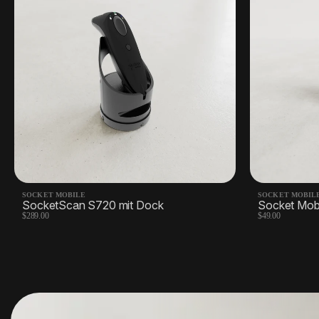
SOCKET MOBILE
SOCKET MOBIL
SocketScan S720 mit Dock
Socket Mobi
$289.00
$49.00