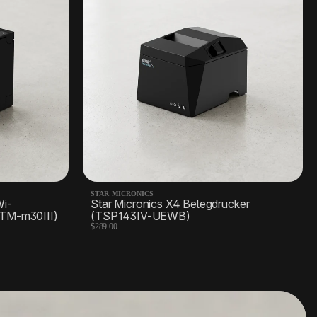
STAR MICRONICS
Wi-
Star Micronics X4 Belegdrucker
(TM-m30III)
(TSP143IV-UEWB)
$289.00