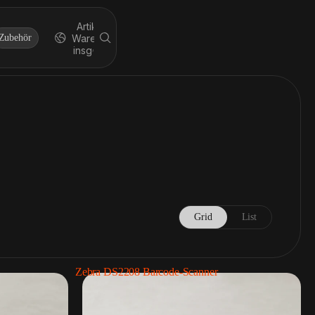
Artikel im
Zubehör
Warenkorb
insgesamt:
0
Grid
List
Zebra DS2208 Barcode-Scanner
Kassenladen
2 Produkte