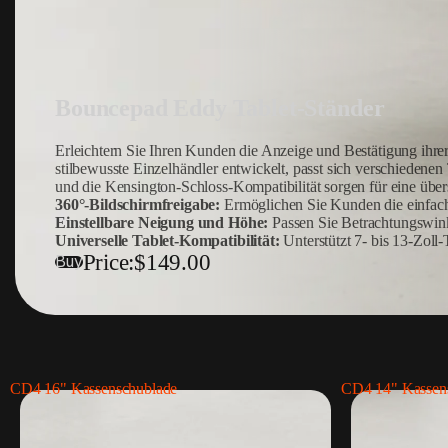
Bouncepad Eddy Tablet-Ständer
Erleichtern Sie Ihren Kunden die Anzeige und Bestätigung ihrer
stilbewusste Einzelhändler entwickelt, passt sich verschieden
und die Kensington-Schloss-Kompatibilität sorgen für eine übers
360°-Bildschirmfreigabe:
Ermöglichen Sie Kunden die einfac
Einstellbare Neigung und Höhe:
Passen Sie Betrachtungswink
Universelle Tablet-Kompatibilität:
Unterstützt 7- bis 13-Zoll-
Price:
$149.00
Buy
CD4 16" Kassenschublade
CD4 14" Kassen