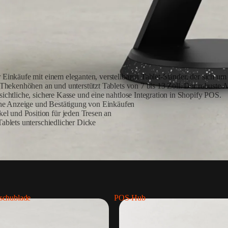
 Einkäufe mit einem eleganten, verstellbaren Tablet-Ständer, der sich u
en Thekenhöhen an und unterstützt Tablets von 7 bis 13 Zoll. Der robus
ichtliche, sichere Kasse und eine nahtlose Integration in Shopify POS.
he Anzeige und Bestätigung von Einkäufen
el und Position für jeden Tresen an
Tablets unterschiedlicher Dicke
schublade
POS-Hub