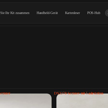
 Sie Ihr Kit zusammen
Handheld-Gerät
Kartenleser
POS-Hub
canner
DS2278 Scanner mit Ladestation
Barcode-Scanner
Belegdrucker
5 Produkte
2 Produkte