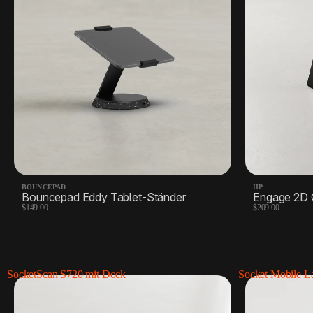
Docks, Hubs und Zubehör
5 Produkte
Versandetiketten
4 Produkte
BOUNCEPAD
HP
Bouncepad Eddy Tablet-Ständer
Engage 2D 
$149.00
$209.00
SocketScan S720 mit Dock
Socket Mobile La