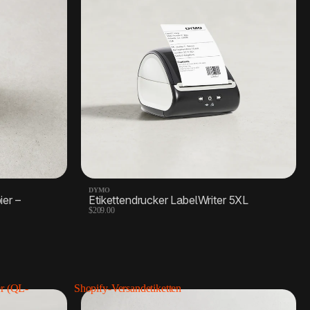
DYMO
er –
Etikettendrucker LabelWriter 5XL
$209.00
r (QL-
Shopify-Versandetiketten