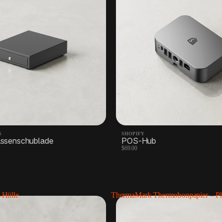
S
SHOPIFY
ssenschublade
POS-Hub
$69.00
-Hülle
ThermaMark Thermobonpapier – Ph