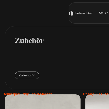
Hardware Store
Stellen
Zubehör
Zubehör
Bouncepad Eddy Tablet-Ständer
Engage 2D G2-S
Tablet-Ständer
1 Produkt