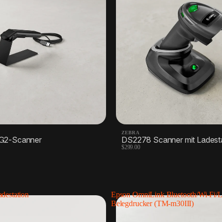
Quittungspapier
Etikettendruc
1 Produkt
4 Produkte
Waage
2 Produkte
ZEBRA
G2-Scanner
DS2278 Scanner mit Ladest
$299.00
destation
Epson OmniLink Bluetooth/Wi-Fi
Belegdrucker (TM-m30III)