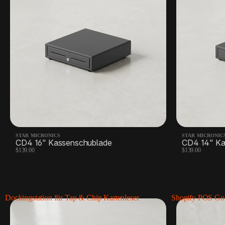
STAR MICRONICS
STAR MICRONIC
CD4 16" Kassenschublade
CD4 14" Ka
$139.00
$139.00
Dockingstation für Tap & Chip Kartenleser
Shopify POS Go