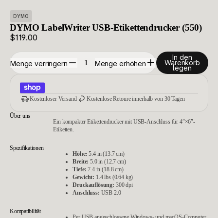
DYMO
DYMO LabelWriter USB-Etikettendrucker (550)
$119.00
In den
Warenkorb
Menge verringern
Menge erhöhen
legen
Kostenloser Versand
Kostenlose Retoure innerhalb von 30 Tagen
Über uns
Ein kompakter Etikettendrucker mit USB-Anschluss für 4″×6″-
Etiketten.
Spezifikationen
Höhe:
5.4 in (13.7 cm)
Breite:
5.0 in (12.7 cm)
Tiefe:
7.4 in (18.8 cm)
Gewicht:
1.4 lbs (0.64 kg)
Druckauflösung:
300 dpi
Anschluss:
USB 2.0
Kompatibilität
Per USB angeschlossene Windows- und macOS-Computer