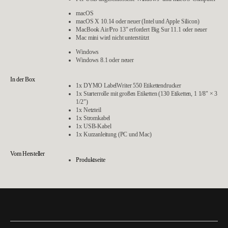
macOS
macOS X 10.14 oder neuer (Intel und Apple Silicon)
MacBook Air/Pro 13" erfordert Big Sur 11.1 oder neuer
Mac mini wird nicht unterstützt
Windows
Windows 8.1 oder neuer
In der Box
1x DYMO LabelWriter 550 Etikettendrucker
1x Starterrolle mit großen Etiketten (130 Etiketten, 1 1/8" × 3
1/2")
1x Netzteil
1x Stromkabel
1x USB-Kabel
1x Kurzanleitung (PC und Mac)
Vom Hersteller
Produktseite