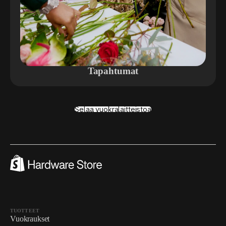
Tapahtumat
Selaa vuokralaitteistoa
TUOTTEET
Vuokraukset