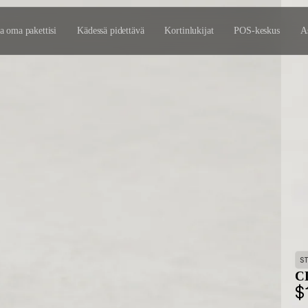
 oma pakettisi
Kädessä pidettävä
Kortinlukijat
POS-keskus
A
S
CD
$