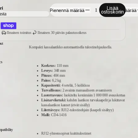
Lisää
ri
Pienennä määrää
Suurenna määrää
ostoskoriin
Ilmainen toimitus
Ilmainen 30 päivän palautusoikeus
ut
Kompakti kassalaatikko automaattisella tulostinohjauksella.
cs
Korkeus:
110 mm
Leveys:
348 mm
Pituus:
404 mm
Paino:
6,2 kg
Kapasiteetti:
4 seteliä, 5 kolikkoa
Turvallisuus:
2 avainta manuaaliseen avaamiseen
Luotettavuus:
luokiteltu kestämään 1 000 000 avauskertaa
Lisätarviketuki:
kahden laatikon turvakaapelit ja lukittavat
kassalaatikon kannet (eivät sisälly)
Liitettävyys:
RJ12-tulostinohjain (kaapeli sisältyy)
Malli:
CD4-1416
atibility
RJ12-yhteensopivat kuittitulostimet