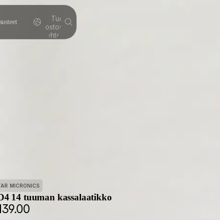
Tuotteita
susteet
ostoskorissa
yhteensä:
0
TAR MICRONICS
4 14 tuuman kassalaatikko
139.00