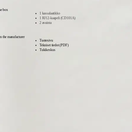
he box
1 kassalaatikko
1 RJ12-kaapeli (CD101A)
2 avainta
m the manufacturer
Tuotesivu
Tekniset tiedot (PDF)
Tukikeskus