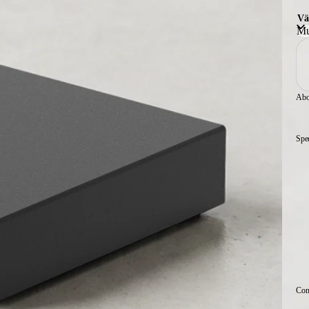
Vä
Abo
Spe
Comp