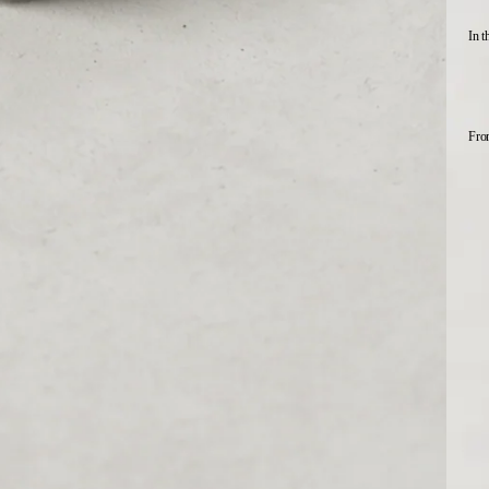
In t
Fro