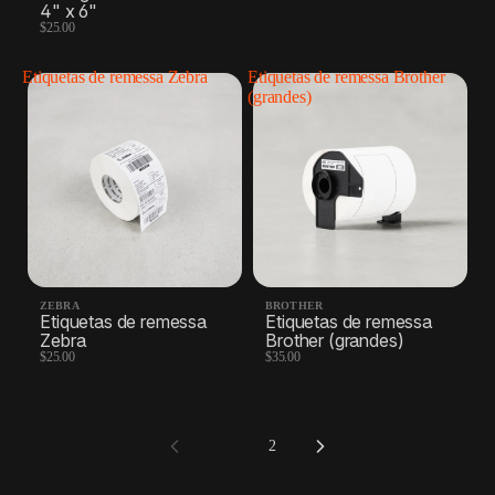
4" x 6"
$25.00
Etiquetas de remessa Zebra
Etiquetas de remessa Brother
(grandes)
ZEBRA
BROTHER
Etiquetas de remessa
Etiquetas de remessa
Zebra
Brother (grandes)
$25.00
$35.00
1
2