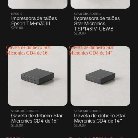
EPSON
STAR MICRONICS
Impressora de talões
Impressora de talões
Epson TM-m30III
Star Micronics
TSP143IV-UEWB
$289.00
$289.00
Gaveta de dinheiro Star
Gaveta de dinheiro Star
Micronics CD4 de 16"
Micronics CD4 de 14"
STAR MICRONICS
STAR MICRONICS
Gaveta de dinheiro Star
Gaveta de dinheiro Star
Micronics CD4 de 16"
Micronics CD4 de 14"
$139.00
$139.00