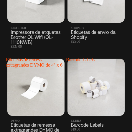
BROTHER
SHOPIFY
Impressora de etiquetas
Etiquetas de envio da
Brother QL Wifi (QL-
Shopify
1110NWB)
$25.00
$339.00
Etiquetas de remessa
Barcode Labels
extragrandes DYMO de 4" x 6"
DYMO
ZEBRA
Etiquetas de remessa
Barcode Labels
extragrandes DYMO de
$19.00