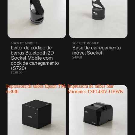
SOCKET MOBILE
SOCKET MOBILE
Leitor de código de
Base de carregamento
barras Bluetooth 2D
móvel Socket
Socket Mobile com
$49.00
dock de carregamento
(S720)
$289.00
Impressora de talões Epson TM-
Impressora de talões Star
m30III
Micronics TSP143IV-UEWB