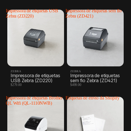
Impressora de etiquetas USB
Impressora de etiquetas sem fio
Zebra (ZD220)
Zebra (ZD421)
ZEBRA
ZEBRA
Impressora de etiquetas
Impressora de etiquetas
USB Zebra (ZD220)
sem fio Zebra (ZD421)
$279.00
$499.00
Impressora de etiquetas Brother
Etiquetas de envio da Shopify
QL Wifi (QL-1110NWB)