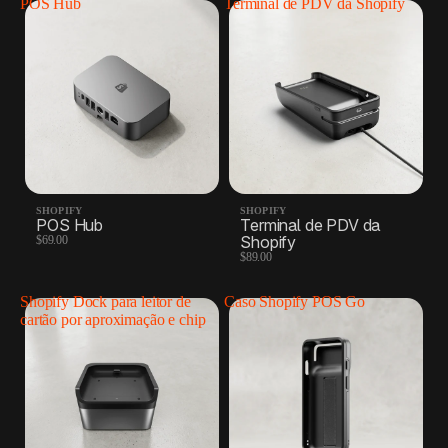
POS Hub
Terminal de PDV da Shopify
SHOPIFY
SHOPIFY
POS Hub
Terminal de PDV da
Shopify
$69.00
$89.00
Shopify Dock para leitor de
Caso Shopify POS Go
cartão por aproximação e chip