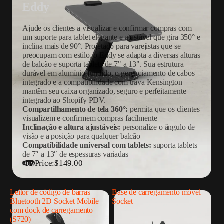
Eddy
Ajude os clientes a visualizar e confirmar compras com
um suporte para tablet elegante e ajustável que gira 350° e
inclina mais de 90°. Projetado para varejistas que se
preocupam com estilo, o Eddy se adapta a diversas alturas
de balcão e suporta tablets de 7" a 13". Sua estrutura
durável em alumínio fundido, o gerenciamento de cabos
integrado e a compatibilidade com trava Kensington
mantêm seu caixa organizado, seguro e perfeitamente
integrado ao Shopify PDV.
Compartilhamento de tela 360°:
permita que os clientes
visualizem e confirmem compras facilmente
Inclinação e altura ajustáveis:
personalize o ângulo de
visão e a posição para qualquer balcão
Compatibilidade universal com tablets:
suporta tablets
de 7″ a 13″ de espessuras variadas
Price:
$149.00
Buy
Leitor de código de barras
Base de carregamento móvel
Bluetooth 2D Socket Mobile
Socket
com dock de carregamento
(S720)