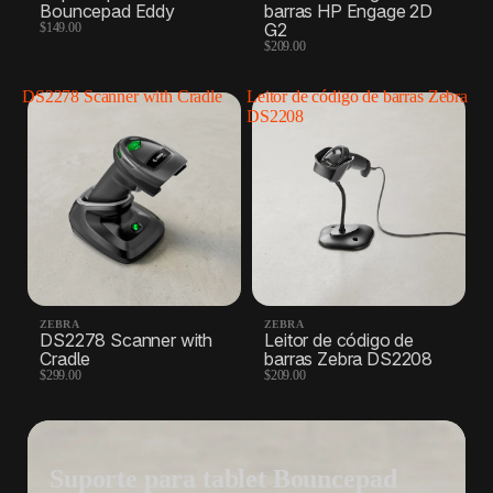
Bouncepad Eddy
barras HP Engage 2D
G2
$149.00
Shipping labels
Scales
$209.00
4 Produtos
2 Produtos
DS2278 Scanner with Cradle
Leitor de código de barras Zebra
DS2208
ZEBRA
ZEBRA
DS2278 Scanner with
Leitor de código de
Cradle
barras Zebra DS2208
$299.00
$209.00
Suporte para tablet Bouncepad