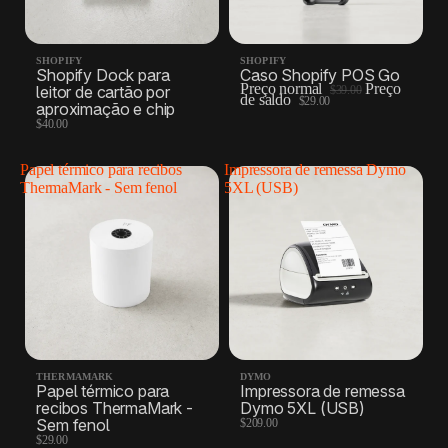
SHOPIFY
SHOPIFY
Shopify Dock para
Caso Shopify POS Go
Preço normal
Preço
leitor de cartão por
$39.00
de saldo
$29.00
aproximação e chip
$40.00
Papel térmico para recibos
Impressora de remessa Dymo
ThermaMark - Sem fenol
5XL (USB)
THERMAMARK
DYMO
Papel térmico para
Impressora de remessa
recibos ThermaMark -
Dymo 5XL (USB)
Sem fenol
$209.00
$29.00