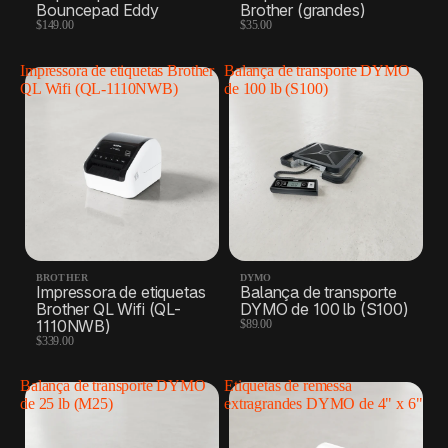
Bouncepad Eddy
Brother (grandes)
$149.00
$35.00
Impressora de etiquetas Brother
Balança de transporte DYMO
QL Wifi (QL-1110NWB)
de 100 lb (S100)
BROTHER
DYMO
Impressora de etiquetas
Balança de transporte
Brother QL Wifi (QL-
DYMO de 100 lb (S100)
1110NWB)
$89.00
$339.00
Balança de transporte DYMO
Etiquetas de remessa
de 25 lb (M25)
extragrandes DYMO de 4" x 6"