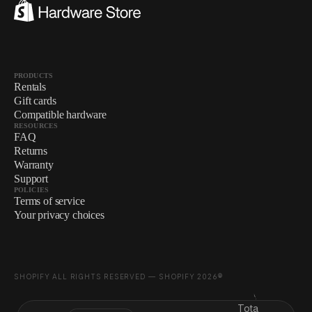
PRODUCTS
Rentals
Gift cards
Compatible hardware
RESOURCES
FAQ
Returns
Warranty
Support
POLICIES
Terms of service
Your privacy choices
SHOPIFY ALL RIGHTS RESERVED — SHOPIFY 2026®
Total de