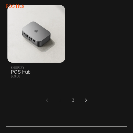
POS Hub
SHOPIFY
POS Hub
$69.00
1
2