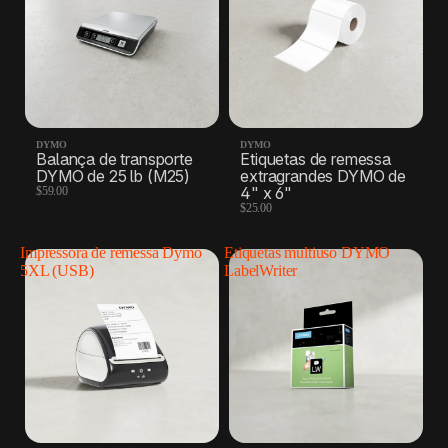
DYMO
DYMO
Balança de transporte
Etiquetas de remessa
DYMO de 25 lb (M25)
extragrandes DYMO de
4" x 6"
$59.00
$25.00
Impressora de remessa Dymo
Etiquetas multiuso DYMO
5XL (USB)
LabelWriter