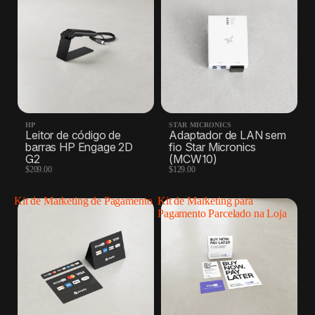
HP
STAR MICRONICS
Leitor de código de
Adaptador de LAN sem
barras HP Engage 2D
fio Star Micronics
G2
(MCW10)
$209.00
$129.00
Kit de Marketing de Pagamento
Kit de Marketing para
Pagamento Parcelado na Loja