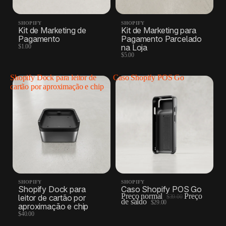
SHOPIFY
SHOPIFY
Kit de Marketing de
Kit de Marketing para
Pagamento
Pagamento Parcelado
na Loja
$1.00
$5.00
Shopify Dock para leitor de
Caso Shopify POS Go
cartão por aproximação e chip
SHOPIFY
SHOPIFY
Shopify Dock para
Caso Shopify POS Go
Preço normal
Preço
leitor de cartão por
$39.00
de saldo
$29.00
aproximação e chip
$40.00