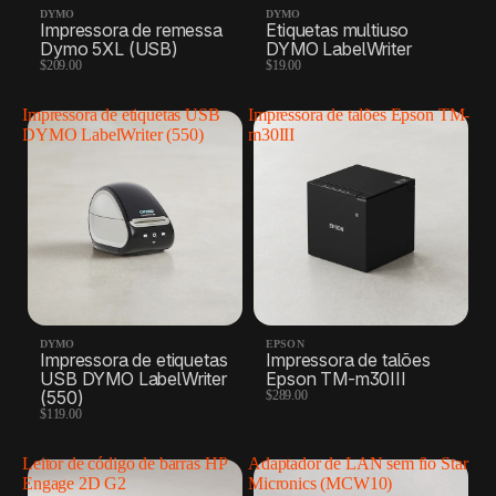
DYMO
DYMO
Impressora de remessa
Etiquetas multiuso
Dymo 5XL (USB)
DYMO LabelWriter
$209.00
$19.00
Impressora de etiquetas USB
Impressora de talões Epson TM-
DYMO LabelWriter (550)
m30III
DYMO
EPSON
Impressora de etiquetas
Impressora de talões
USB DYMO LabelWriter
Epson TM-m30III
(550)
$289.00
$119.00
Leitor de código de barras HP
Adaptador de LAN sem fio Star
Engage 2D G2
Micronics (MCW10)